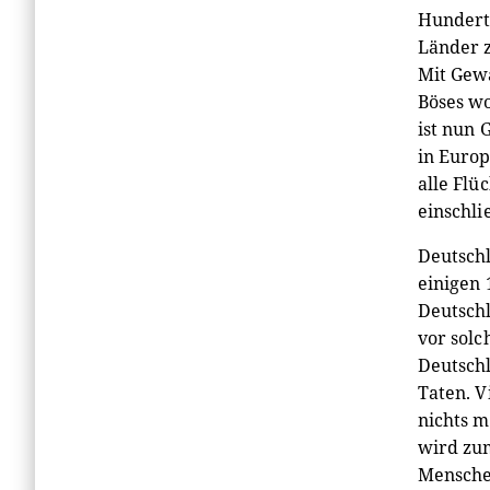
Hundertt
Länder z
Mit Gewa
Böses wo
ist nun 
in Europ
alle Flü
einschli
Deutschl
einigen 
Deutschl
vor solc
Deutschl
Taten. V
nichts m
wird zum
Menschen