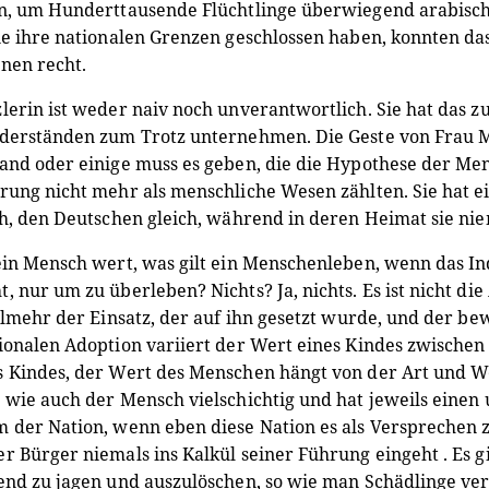
en, um Hunderttausende Flüchtlinge überwiegend arabisc
ie ihre nationalen Grenzen geschlossen haben, konnten da
nen recht.
lerin ist weder naiv noch unverantwortlich. Sie hat das z
derständen zum Trotz unternehmen. Die Geste von Frau Mer
and oder einige muss es geben, die die Hypothese der Mens
rung nicht mehr als menschliche Wesen zählten. Sie hat ein
ch, den Deutschen gleich, während in deren Heimat sie ni
ein Mensch wert, was gilt ein Menschenleben, wenn das In
, nur um zu überleben? Nichts? Ja, nichts. Es ist nicht d
ielmehr der Einsatz, der auf ihn gesetzt wurde, und der bew
ionalen Adoption variiert der Wert eines Kindes zwische
 Kindes, der Wert des Menschen hängt von der Art und Wei
 wie auch der Mensch vielschichtig und hat jeweils einen 
 der Nation, wenn eben diese Nation es als Versprechen zä
r Bürger niemals ins Kalkül seiner Führung eingeht . Es gib
end zu jagen und auszulöschen, so wie man Schädlinge ve