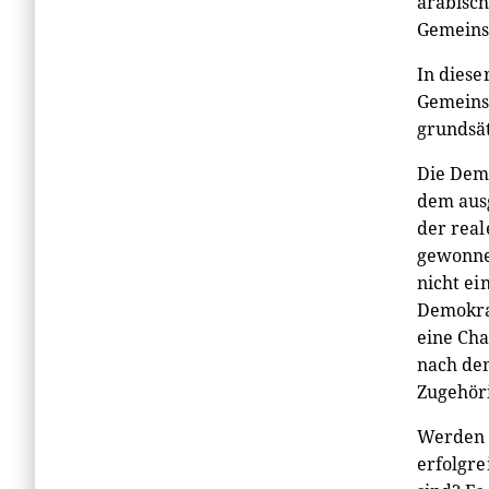
arabisch
Gemeinsc
In diese
Gemeinsc
grundsät
Die Demo
dem ausg
der real
gewonnen
nicht ei
Demokrat
eine Ch
nach dem
Zugehöri
Werden D
erfolgre