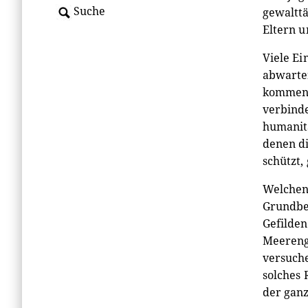
Suche
gewalttä
Eltern u
Viele Ei
abwarten
kommen, 
verbinde
humanitä
denen di
schützt,
Welchen 
Grundbed
Gefilden
Meerenge
versuche
solches 
der ganz