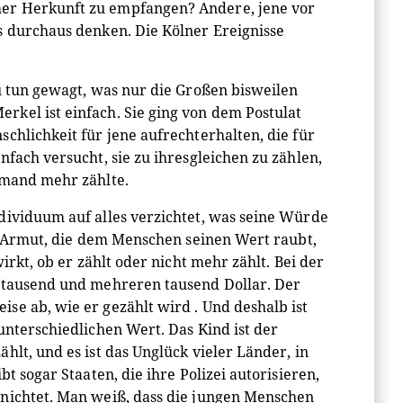
her Herkunft zu empfangen? Andere, jene vor
s durchaus denken. Die Kölner Ereignisse
u tun gewagt, was nur die Großen bisweilen
kel ist einfach. Sie ging von dem Postulat
chlichkeit für jene aufrechterhalten, die für
fach versucht, sie zu ihresgleichen zu zählen,
emand mehr zählte.
dividuum auf alles verzichtet, was seine Würde
ie Armut, die dem Menschen seinen Wert raubt,
irkt, ob er zählt oder nicht mehr zählt. Bei der
n tausend und mehreren tausend Dollar. Der
se ab, wie er gezählt wird . Und deshalb ist
unterschiedlichen Wert. Das Kind ist der
hlt, und es ist das Unglück vieler Länder, in
t sogar Staaten, die ihre Polizei autorisieren,
rnichtet. Man weiß, dass die jungen Menschen