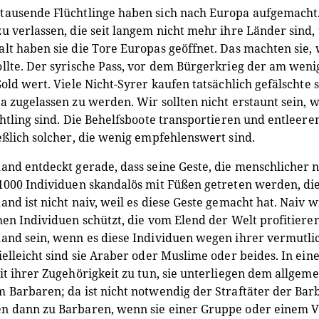
ausende Flüchtlinge haben sich nach Europa aufgemacht. 
u verlassen, die seit langem nicht mehr ihre Länder si
lt haben sie die Tore Europas geöffnet. Das machten sie, 
llte. Der syrische Pass, vor dem Bürgerkrieg der am wenigs
Gold wert. Viele Nicht-Syrer kaufen tatsächlich gefälschte 
a zugelassen zu werden. Wir sollten nicht erstaunt sein, 
chtling sind. Die Behelfsboote transportieren und entleere
eßlich solcher, die wenig empfehlenswert sind.
and entdeckt gerade, dass seine Geste, die menschlicher n
1000 Individuen skandalös mit Füßen getreten werden, di
and ist nicht naiv, weil es diese Geste gemacht hat. Naiv wi
hen Individuen schützt, die vom Elend der Welt profitier
and sein, wenn es diese Individuen wegen ihrer vermutli
ielleicht sind sie Araber oder Muslime oder beides. In e
it ihrer Zugehörigkeit zu tun, sie unterliegen dem allge
 Barbaren; da ist nicht notwendig der Straftäter der Bar
 dann zu Barbaren, wenn sie einer Gruppe oder einem Vol