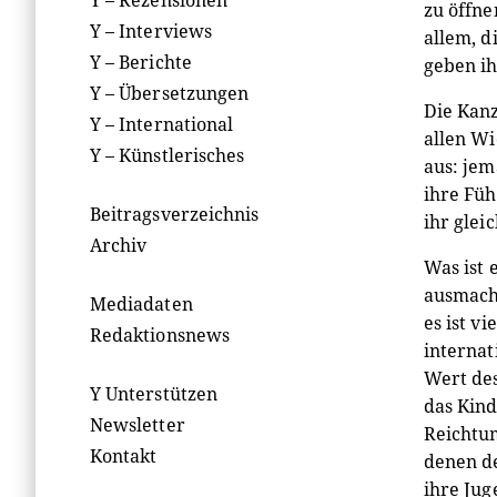
Y – Rezensionen
zu öffn
Y – Interviews
allem, d
Y – Berichte
geben ih
Y – Übersetzungen
Die Kanz
Y – International
allen Wi
Y – Künstlerisches
aus: jem
ihre Füh
Beitragsverzeichnis
ihr glei
Archiv
Was ist 
ausmacht
Mediadaten
es ist v
Redaktionsnews
internat
Wert des
Y Unterstützen
das Kind
Newsletter
Reichtum
Kontakt
denen de
ihre Jug