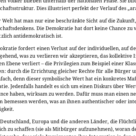
en Völker blieben unterhalb der nationalen Phase. Sie b
haftsstruktur. Dies illustriert perfekt der Verlauf des „a
r Welt hat man nur eine beschränkte Sicht auf die Zukunft
haftsdenkens. Die Demokratie hat dort keine Chance zu 
zlich antidemokratisch ist.
kratie fordert einen Verlust auf der individuellen, auf
ehend, was zu verlieren wir akzeptieren, das kollektive I
en Ebene verliert – die Privilegien zum Beispiel einer Kl
: durch die Errichtung gleicher Rechte für alle Bürger un
nfach, denn dieser symbolische Wert hat ein konkretes Ma
ie. Jedenfalls handelt es sich um einen Diskurs über We
ance haben, wirksam zu werden. Dafür muss man einen ne
 bemessen werden, was an ihnen authentischer oder intell
gkeit.
eutschland, Europa und die anderen Länder, die Flüchtli
ich zu schaffen (sie als Mitbürger aufzunehmen), woran d