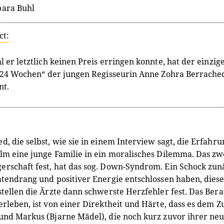
bara Buhl
ct:
 er letztlich keinen Preis erringen konnte, hat der einzi
„24 Wochen“ der jungen Regisseurin Anne Zohra Berrached
nt.
d, die selbst, wie sie in einem Interview sagt, die Erfahr
lm eine junge Familie in ein moralisches Dilemma. Das zwei
rschaft fest, hat das sog. Down-Syndrom. Ein Schock zunä
atendrang und positiver Energie entschlossen haben, die
stellen die Ärzte dann schwerste Herzfehler fest. Das Ber
erleben, ist von einer Direktheit und Härte, dass es dem Z
und Markus (Bjarne Mädel), die noch kurz zuvor ihrer neu