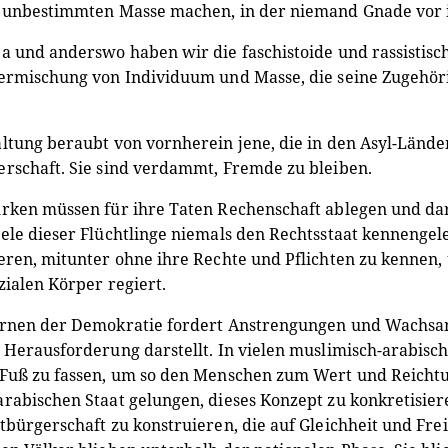
r unbestimmten Masse machen, in der niemand Gnade vor i
a und anderswo haben wir die faschistoide und rassistisch
ermischung von Individuum und Masse, die seine Zugehör
ltung beraubt von vornherein jene, die in den Asyl-Länder
rschaft. Sie sind verdammt, Fremde zu bleiben.
rken müssen für ihre Taten Rechenschaft ablegen und dar
ele dieser Flüchtlinge niemals den Rechtsstaat kennengele
eren, mitunter ohne ihre Rechte und Pflichten zu kennen,
zialen Körper regiert.
rnen der Demokratie fordert Anstrengungen und Wachsamke
 Herausforderung darstellt. In vielen muslimisch-arabi
 Fuß zu fassen, um so den Menschen zum Wert und Reicht
rabischen Staat gelungen, dieses Konzept zu konkretisier
tbürgerschaft zu konstruieren, die auf Gleichheit und Fre