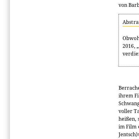
von Bar
Abstra
Obwohl
2016, 
verdie
Berrache
ihrem Fi
Schwange
voller T
heißen, 
im Film 
Jentsch)