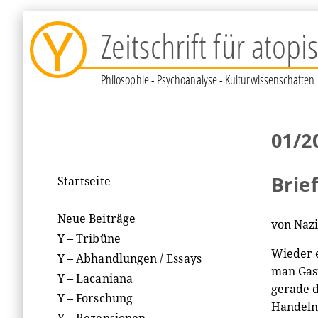
Y
Zeitschrift für atop
Philosophie - Psychoanalyse - Kulturwissenschaften
01/2
Brie
Startseite
Neue Beiträge
von Naz
Y – Tribüne
Wieder e
Y – Abhandlungen / Essays
man Gast
Y – Lacaniana
gerade d
Y – Forschung
Handeln 