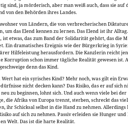
tig sind, ja mörderisch, aber man weiß auch, dass sie auf 
nd von den Behörden ihres Landes.
nwohner von Ländern, die von verbrecherischen Diktature
, um das Elend kennen zu lernen. Das Elend ist ihr Allta
ist etwas, das zum Band der Solidarität gehört, das die
t. Ein dramatisches Ereignis wie der Bürgerkrieg in Syri
rer Hilfeleistung herausfordern. Die Kanzlerin reicht j
e Korruption schon immer tägliche Realität gewesen ist.
 geschweige denn das Kind.
Wert hat ein syrisches Kind? Mehr noch, was gilt ein Er
ürfnisse nicht decken kann? Das Risiko, das er auf sich 
 neu zu beginnen, lohnt sich. Und auch wenn viele bei d
, die Afrika von Europa trennt, sterben, schreckt das vi
n, ihr Schicksal selbst in die Hand zu nehmen. Allerdings
Risiko auf sich zu nehmen. Passiv erleiden sie Hunger un
en Welt. Das ist die harte Realität.