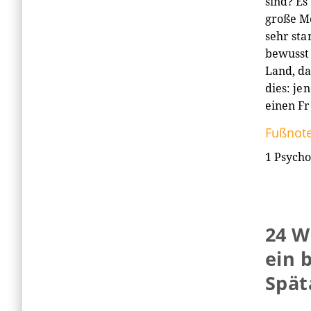
sind? Es
große Me
sehr sta
bewusst 
Land, da
dies: j
einen F
Fußnot
1
Psycho
24 W
ein 
Spät