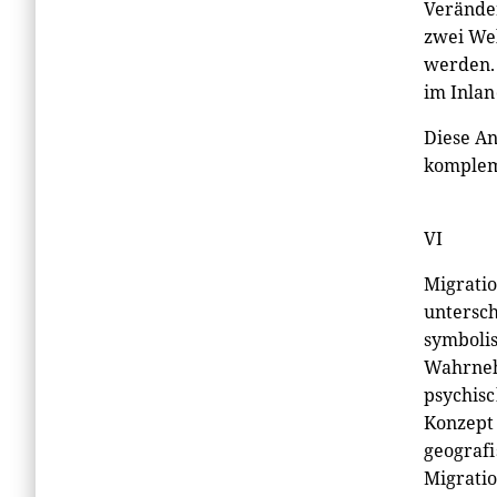
Veränder
zwei Wel
werden. 
im Inlan
Diese An
komplem
VI
Migratio
untersch
symbolis
Wahrneh
psychisc
Konzept 
geografi
Migrati