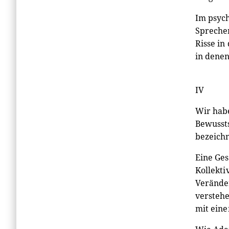
Im psych
Spreche
Risse in
in dene
IV
Wir habe
Bewussts
bezeichn
Eine Ges
Kollekti
Veränder
verstehe
mit eine