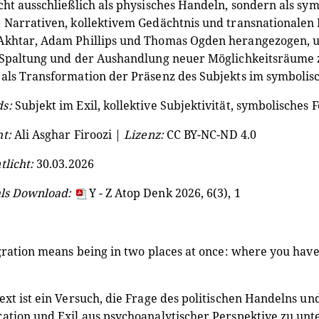
cht ausschließlich als physisches Handeln, sondern als sym
, Narrativen, kollektivem Gedächtnis und transnational
Akhtar, Adam Phillips und Thomas Ogden herangezogen, u
 Spaltung und der Aushandlung neuer Möglichkeitsräume zu
als Transformation der Präsenz des Subjekts im symbolisc
s:
Subjekt im Exil, kollektive Subjektivität, symbolisches F
t:
Ali Asghar Firoozi |
Lizenz:
CC BY-NC-ND 4.0
tlicht:
30.03.2026
als Download:
Y - Z Atop Denk 2026, 6(3), 1
ration means being in two places at once: where you have 
ext ist ein Versuch, die Frage des politischen Handelns u
ation und Exil aus psychoanalytischer Perspektive zu unter