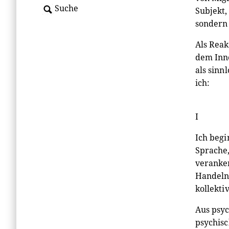
Suche
Subjekt,
sondern 
Als Reak
dem Inn
als sinn
ich:
I
Ich begi
Sprache,
veranker
Handeln 
kollekti
Aus psyc
psychisc