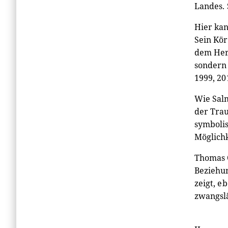
Landes. 
Hier kan
Sein Kör
dem Herk
sondern 
1999, 20
Wie Salm
der Trau
symbolis
Möglichk
Thomas 
Beziehun
zeigt, e
zwangsl