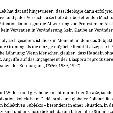
ižek hat darauf hingewiesen, dass Ideologie dann erfolgre
ive und jeder Versuch außerhalb der bestehenden Machtord
Situation kann sogar die Abwertung von Protesten im Ausl
 kein Vertrauen in Veränderung, kein Glaube an Veränder
alytisch gesehen, ist dies ein Moment, in dem das Subjekt
de Ordnung als die einzige mögliche Realität akzeptiert. 
che Lähmung: Wenn Menschen glauben, dass Handeln ohneh
t. Angriffe auf das Engagement der Diaspora reproduzie
smen der Entmutigung (Žižek 1989, 1997).
d Widerstand geschehen nicht nur auf der Straße, sonder
ation, kollektivem Gedächtnis und globaler Solidarität. 
n kollektiven Subjekts – besonders in einer Situation, i
zt sind und uns ausdrücklich darum bitten, ihre Stimme zu