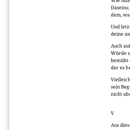
Wie Adam
Daseins;
dem, was
Und letz
deine un
Auch auf
Würde un
bemüht s
der es h
Vielleic
sein Beg
nicht a
V
Aus dies