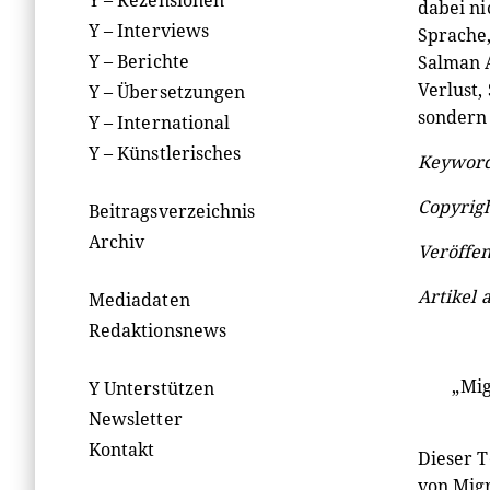
Y – Rezensionen
dabei ni
Y – Interviews
Sprache
Y – Berichte
Salman 
Verlust,
Y – Übersetzungen
sondern 
Y – International
Y – Künstlerisches
Keyword
Copyrigh
Beitragsverzeichnis
Archiv
Veröffen
Artikel 
Mediadaten
Redaktionsnews
„Mig
Y Unterstützen
Newsletter
Kontakt
Dieser T
von Migr