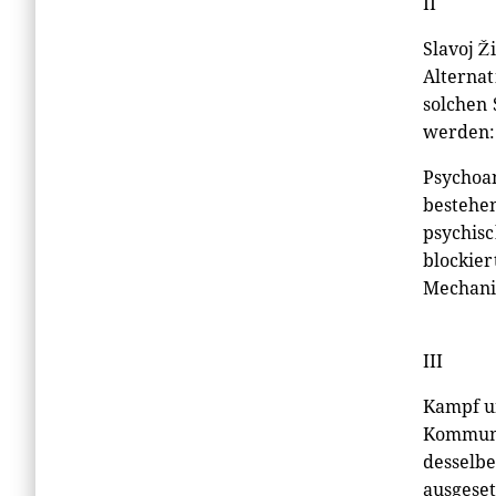
II
Slavoj Ž
Alternat
solchen 
werden:
Psychoan
bestehen
psychis
blockier
Mechani
III
Kampf un
Kommunik
desselbe
ausgeset