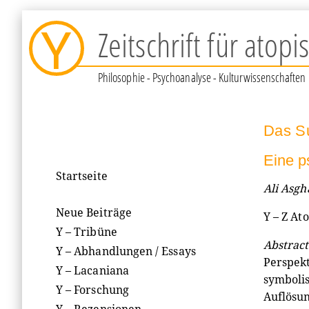
Y
Zeitschrift für atop
Philosophie - Psychoanalyse - Kulturwissenschaften
Das Su
Eine p
Startseite
Ali Asgh
Neue Beiträge
Y – Z At
Y – Tribüne
Abstract
Y – Abhandlungen / Essays
Perspekt
Y – Lacaniana
symbolis
Y – Forschung
Auflösun