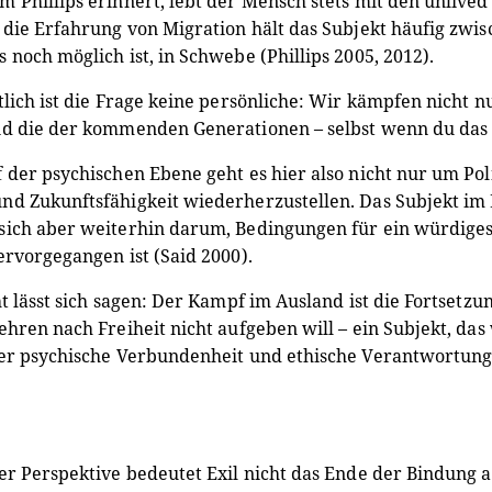
 Phillips erinnert, lebt der Mensch stets mit den unlived
 die Erfahrung von Migration hält das Subjekt häufig zw
 noch möglich ist, in Schwebe (Phillips 2005, 2012).
tlich ist die Frage keine persönliche: Wir kämpfen nicht n
d die der kommenden Generationen – selbst wenn du das h
 der psychischen Ebene geht es hier also nicht nur um Pol
d Zukunftsfähigkeit wiederherzustellen. Das Subjekt im E
ich aber weiterhin darum, Bedingungen für ein würdiges
ervorgegangen ist (Said 2000).
ht lässt sich sagen: Der Kampf im Ausland ist die Fortsetzu
ehren nach Freiheit nicht aufgeben will – ein Subjekt, da
ber psychische Verbundenheit und ethische Verantwortun
er Perspektive bedeutet Exil nicht das Ende der Bindung 