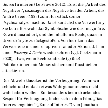
denial
firmieren (Le Feuvre 2012). Es ist die „Arbeit des
Negativen“, sozusagen das Negative bei der Arbeit, das
André Green (1993) zum Herzstück seiner
Psychoanalyse machte. Da ist zunächst die Verwerfung.
Sie betrifft sowohl das Symbolische wie das Imaginäre:
Es wird ausradiert, und die Inhalte ins Reale, quasi in
Urverdrängte zurückgestoßen. Von hier kann das
Verworfene in einer eruptiven Tat oder Aktion, d. h. in
einer
Passage à l'acte
wiederkehren (vgl. Goetzmann
2020), etwa, wenn Rechtsradikale (grüne)
Politiker:innen mit Messerstichen und Fausthieben
attackieren.
Der Abwehrklassiker ist die Verleugnung: Wenn wir
schlicht und einfach etwas Wahrgenommenes nicht
wahrhaben wollen. Ein besonders beeindruckendes
Bespiel für Verleugnung findet sich in dem Film: „Das
Interessengebiet“ („Zone of Interest“) von Jonathan