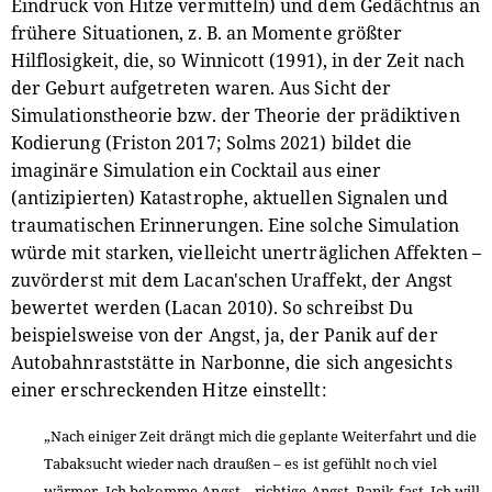
Eindruck von Hitze vermitteln) und dem Gedächtnis an
frühere Situationen, z. B. an Momente größter
Hilflosigkeit, die, so Winnicott (1991), in der Zeit nach
der Geburt aufgetreten waren. Aus Sicht der
Simulationstheorie bzw. der Theorie der prädiktiven
Kodierung (Friston 2017; Solms 2021) bildet die
imaginäre Simulation ein Cocktail aus einer
(antizipierten) Katastrophe, aktuellen Signalen und
traumatischen Erinnerungen. Eine solche Simulation
würde mit starken, vielleicht unerträglichen Affekten –
zuvörderst mit dem Lacan'schen Uraffekt, der Angst
bewertet werden (Lacan 2010). So schreibst Du
beispielsweise von der Angst, ja, der Panik auf der
Autobahnraststätte in Narbonne, die sich angesichts
einer erschreckenden Hitze einstellt:
„Nach einiger Zeit drängt mich die geplante Weiterfahrt und die
Tabaksucht wieder nach draußen – es ist gefühlt noch viel
wärmer. Ich bekomme Angst – richtige Angst, Panik fast. Ich will