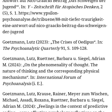
Antwort auf Nico Graacks Beitrag ‚Das Schweigen der
Jugend‘“. In:
Y – Zeitschrift für Atopisches Denken,
2
(5), S. 1.
https://www.ypsilon-
psychoanalyse.de/tribuene/88-mit-tiefer-traurigkeit-
eine-antwort-auf-nico-graacks-beitrag-das-schweigen-
der-jugend
Goetzmann, Lutz (2023): „The Crises of Oedipus“. In:
The Psychoanalytic Quarterly
91, S. 109-128.
Goetzmann, Lutz, Ruettner, Barbara u. Siegel, Adrian
M. (2024): „On the phenomenality of thought. The
nature of thinking and the corresponding physical
mechanisms“. In:
International Forum of
Psychoanalysis
[i. E.].
Goetzmann, Lutz, Krause, Rainer, Meyer zum Wischen,
Michael, Assadi, Roxana, Ruettner, Barbara u. Siegel,
Adrian M. (2024): „Feelings in the context of predictive